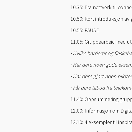
10.35: Fra nettverk til conn
10.50: Kort introduksjon av
10.55: PAUSE
11.05: Gruppearbeid med utg
· Hvilke barrierer og flaske
· Har dere noen gode eksemp
· Har dere gjort noen pilote
· Får dere tilbud fra teleko
11.40: Oppsummering grup
12.00: Informasjon om Digi
12.10: 4 eksempler til inspi