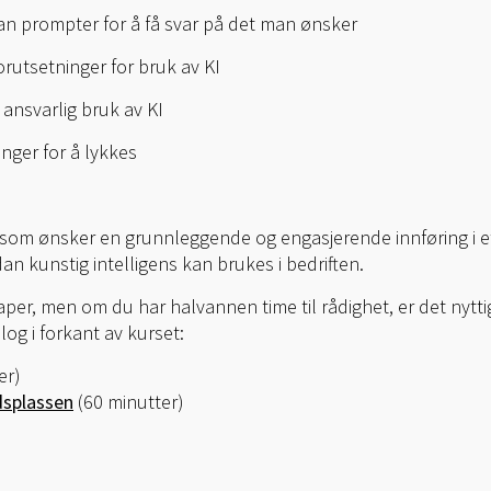
man prompter for å få svar på det man ønsker
orutsetninger for bruk av KI
 ansvarlig bruk av KI
nger for å lykkes
e som ønsker en grunnleggende og engasjerende innføring i
n kunstig intelligens kan brukes i bedriften.
er, men om du har halvannen time til rådighet, er det nyttig 
log i forkant av kurset:
er)
dsplassen
(60 minutter)