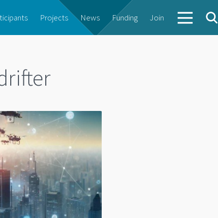
ticipants
Projects
News
Funding
Join
drifter