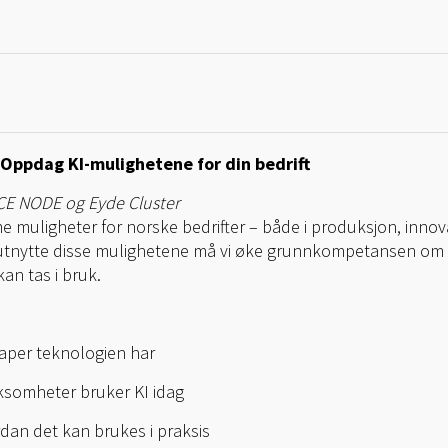
Oppdag KI-mulighetene for din bedrift
CE NODE og Eyde Cluster
me muligheter for norske bedrifter – både i produksjon, innov
vi utnytte disse mulighetene må vi øke grunnkompetansen om 
kan tas i bruk.
kaper teknologien har
rksomheter bruker KI idag
rdan det kan brukes i praksis