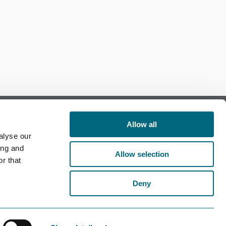
Allow all
alyse our
Follow us on Facebook
ing and
Allow selection
r that
Follow us on LinkedIn
Deny