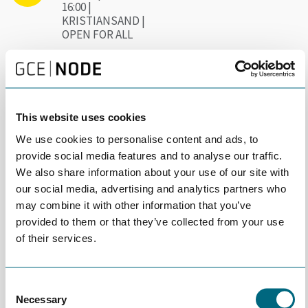
16:00 |
KRISTIANSAND |
OPEN FOR ALL
Vi ønsker velkommen til ny samling med Agder
Cyber Security Forum! 24. mai er Digin vertskap
og inviterer til samling i Noroffs lokaler på
This website uses cookies
Slottsquartalet.
We use cookies to personalise content and ads, to
provide social media features and to analyse our traffic.
Agder Cyber Security Forum et forum for å samle kompetanse
We also share information about your use of our site with
og nettverk innen cyber security i Agder. Vi ønsker
our social media, advertising and analytics partners who
erfaringsdeling og muligheter for påfyll av kompetanse som vi
may combine it with other information that you’ve
kan ta med tilbake i vårt arbeid med cyber security i egen
provided to them or that they’ve collected from your use
bedrift. Møtene skal være et lavterskel-tilbud med både godt
of their services.
faglig og sosialt innhold (mingling og mat) og vil derfor ikke bli
streamet.
Målgruppen er alle som har et cyber security ansvar i sin bedrift,
Consent
eller som er generelt interessert i temaet. Møtene er åpne for
Necessary
Selection