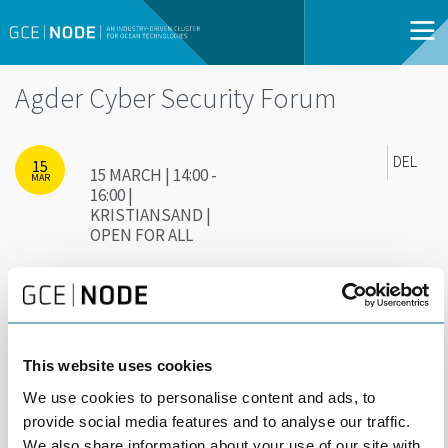
Agder Cyber Security Forum
DEL
15
15 MARCH | 14:00 -
MAR
16:00 |
KRISTIANSAND |
OPEN FOR ALL
Agder Cyber Security Forum Inviterer til det
første av fire møter i 2022
This website uses cookies
Det er klyngene NODE, Eyde, Digin, Noroff, NFEA og MFS, som
står bak dette forumet som nylig er etablert.
We use cookies to personalise content and ads, to
provide social media features and to analyse our traffic.
Møtene skal være et lavterskel-tilbud med både godt faglig og
We also share information about your use of our site with