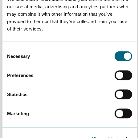
sosialt innhold (mingling og mat) og vil derfor ikke bli streamet.
our social media, advertising and analytics partners who
Målgruppen er alle som har et cyber security ansvar i sin bedrift,
may combine it with other information that you’ve
eller som er generelt interessert i temaet. Møtene er åpne for
provided to them or that they’ve collected from your use
alle bedrifter og organisasjoner på Agder.
of their services.
Program
Velkommen
Consent
Necessary
Selection
Bli kjent runde
Foredrag: Det er mulig å redusere risikoen for og
konsekvenser av datakriminalitet, Fredrik Grindland,
Preferences
Rådgiver, Bouvet AS
Spørsmål og svar
Statistics
Møtet avsluttes med enkel bevertning og mingling
Marketing
Meld deg på her: