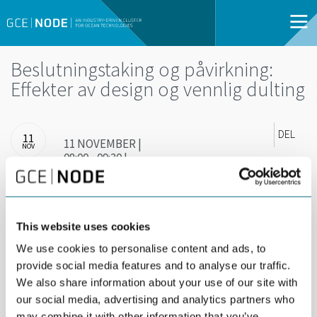
Beslutningstaking og påvirkning:
Effekter av design og vennlig dulting
DEL
11
11 NOVEMBER |
NOV
08:00 - 09:30 |
KRISTIANSAND |
OPEN FOR ALL
This website uses cookies
Dulting som påvirkningsmetode: Hvordan kan vi
bruke psykologi og informasjon til å påvirke
We use cookies to personalise content and ads, to
provide social media features and to analyse our traffic.
beslutninger i en ønsket retning? Velkommen til
We also share information about your use of our site with
frokostseminar hos Handelshøyskolen på UiA.
our social media, advertising and analytics partners who
may combine it with other information that you’ve