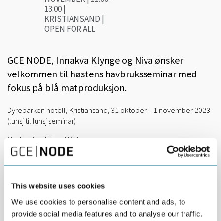
13:00 |
KRISTIANSAND |
OPEN FOR ALL
GCE NODE, Innakva Klynge og Niva ønsker
velkommen til høstens havbruksseminar med
fokus på blå matproduksjon.
Dyreparken hotell, Kristiansand, 31 oktober – 1 november 2023
(lunsj til lunsj seminar)
Moderator: Erlend Moksness
Seminaret vil fokusere på eksisterende og fremvoksende
kunnskap, teknologier og verktøy for å bygge kapasitet og
maksimere utbyttet fra de marine mat systemer, gjennom
This website uses cookies
flerbruk av arealer og installasjoner. Økning av produksjonen bør
skapes uten uforholdsmessig store areal- og naturinngrep,
We use cookies to personalise content and ads, to
negative klimaavtrykk og helst i samhandling med andre
provide social media features and to analyse our traffic.