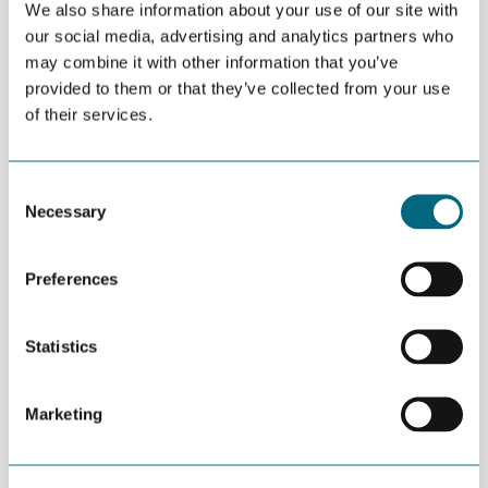
naturinngrep knyttet til høsting av naturressurser, som for
We also share information about your use of our site with
eksempel fornybar energiproduksjon.
our social media, advertising and analytics partners who
may combine it with other information that you’ve
provided to them or that they’ve collected from your use
of their services.
Consent
Necessary
Selection
Preferences
Statistics
Marketing