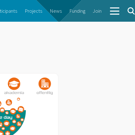
ticipants
Projects
News
Funding
Join