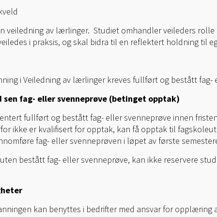
kveld
n veiledning av lærlinger. Studiet omhandler veileders rol
ledes i praksis, og skal bidra til en reflektert holdning til 
ning i Veiledning av lærlinger kreves fullført og bestått fag-
d sen fag- eller svenneprøve (betinget opptak)
ert fullført og bestått fag- eller svenneprøve innen fristen
r ikke er kvalifisert for opptak, kan få opptak til fagskol
nomføre fag- eller svenneprøven i løpet av første semestere
ten bestått fag- eller svenneprøve, kan ikke reservere studi
gheter
ningen kan benyttes i bedrifter med ansvar for opplæring a