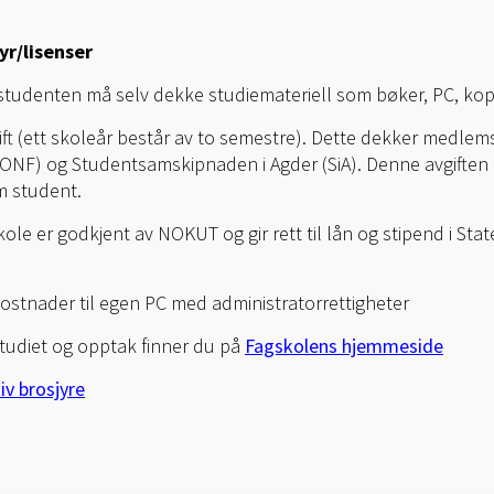
yr/lisenser
n studenten må selv dekke studiemateriell som bøker, PC, kop
ft (ett skoleår består av to semestre). Dette dekker medlems
ONF) og Studentsamskipnaden i Agder (SiA). Denne avgiften 
om student.
ole er godkjent av NOKUT og gir rett til lån og stipend i Sta
stnader til egen PC med administratorrettigheter
studiet og opptak finner du på
Fagskolens hjemmeside
iv brosjyre