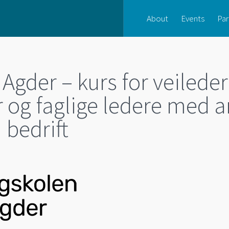
About
Events
Par
 Agder – kurs for veileder
r og faglige ledere med a
 bedrift