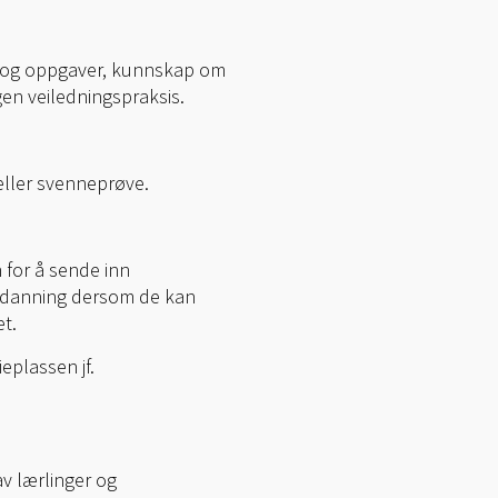
le og oppgaver, kunnskap om
egen veiledningspraksis.
 eller svenneprøve.
 for å sende inn
eutdanning dersom de kan
t.
eplassen jf.
v lærlinger og