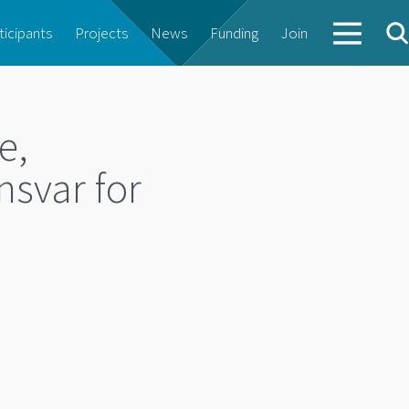
ticipants
Projects
News
Funding
Join
e,
nsvar for