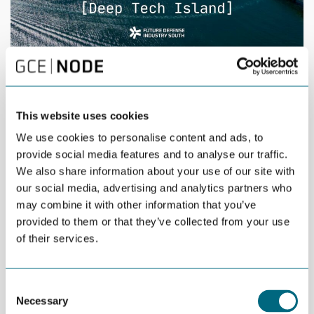
DEL
04
04 JUNE | 12:00 -
JUN
16:00 | MANDAL |
This website uses cookies
OPEN FOR ALL
We use cookies to personalise content and ads, to
provide social media features and to analyse our traffic.
Møt bedrifter, investorer og økosystem-aktører
We also share information about your use of our site with
our social media, advertising and analytics partners who
på The Foundry (tidligere Slush’D) i Mandal, og
may combine it with other information that you’ve
utforsk muligheter innen forsvar, dual-use og
provided to them or that they’ve collected from your use
deep-tech.
of their services.
FFS vil være til stede på The Foundry med et “Future Defence
Industry”-perspektiv og en introduksjon til Deep Tech Island – et
Consent
konsept som kobler deep tech, tidligfase kapital og industriell
Necessary
Selection
kompetanse.