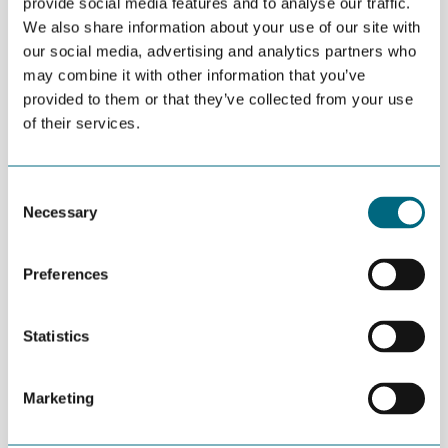
provide social media features and to analyse our traffic.
11:00 | WEBINAR |
MEMBERS ONLY
We also share information about your use of our site with
our social media, advertising and analytics partners who
may combine it with other information that you’ve
Forskningsrådets prosjektverksted er et tilbud til
provided to them or that they’ve collected from your use
bedrifter som vil lære mer om å strukturere
of their services.
forsknings- og innovasjonsprosjekter.
Har du en idé eller planlegger/er i gang med å utforme en
Consent
Necessary
søknad om offentlig støtte? Da kan du ha nytte av å være med på
Selection
Forskningsrådets Prosjektverksted.
Du vil få veiledning og verktøy som hjelper deg til å lage en
Preferences
tydelig formulert og godt strukturert prosjektbeskrivelse.
Følgende tema vil bli dekket i webinaret:
Statistics
Ideutvikling, inkl. Forskningsrådets prosjektkanvas
(link:
Prosjektkanvaset
)
Marketing
Prosjektstruktur
Finansieringsmuligheter