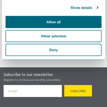
Show details
Lenke til webinaret blir sendt i en e-post ca 15. min. før
møtestart.
Allow all
Nettmøte er gratis og åpent for alle bedrifter i GCE NODE, Eyde-
klyngen og Maritimt Forum Sør
Allow selection
Deny
Subscribe to our newsletter.
Register to receive our monthly newsletter.