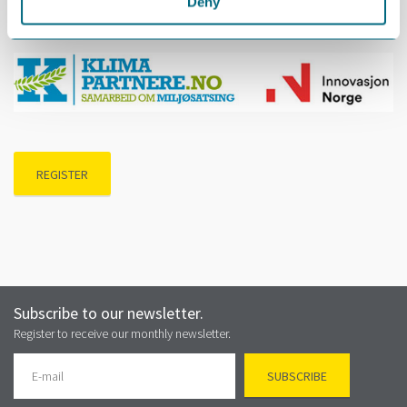
Deny
Gratis lunsj er inkludert.
REGISTER
Subscribe to our newsletter.
Register to receive our monthly newsletter.