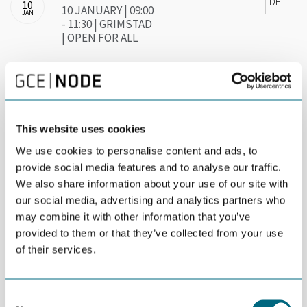
DEL
10
10 JANUARY | 09:00
JAN
- 11:30 | GRIMSTAD
| OPEN FOR ALL
Global omstilling skaper fremtidens
vekstmarkeder.
This website uses cookies
En bærekraftig løsning opererer innenfor planetens tåleevne, er
sosialt inkluderende og lønnsom! Forretningsmodellene bør
We use cookies to personalise content and ads, to
være grønne og ansvarlige både for gründere og for etablerte
provide social media features and to analyse our traffic.
bedrifter.
We also share information about your use of our site with
our social media, advertising and analytics partners who
Kom og hør hvordan
STORMBERG, KRISTIANSAND
DYREPARK OG FRAMEWORKS
jobber med sine
may combine it with other information that you’ve
forretningsmodeller rundt tema bærekraft.
provided to them or that they’ve collected from your use
of their services.
De tre hovedutfordringene verden står overfor er
ressursknapphet, global oppvarming og et biologisk mangfold
på retur. Gjennom FN’s 17 globale bærekraftmål og EU’s 7
Consent
samfunnsutfordringer har næringslivet fått sin bestilling: