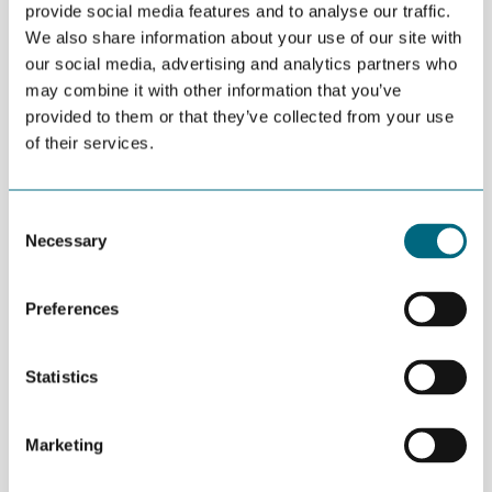
A personal invitation is extended to all CEOs and
provide social media features and to analyse our traffic.
We also share information about your use of our site with
General Managers of GCE NODE companies to
our social media, advertising and analytics partners who
join the Top Leader Forum which addresses
may combine it with other information that you’ve
relevant questions and issues for the supplier
provided to them or that they’ve collected from your use
industry in the Agder region.
of their services.
Drill baby drill, sier USA.
Industribygging er viktigere enn bærekraftsrapportering, sier EU.
Consent
Mens Kina sikrer seg alle mineralene som blir viktige fremover.
Necessary
Selection
Hvordan går det egentlig med det grønne skiftet? Vi er angivelig i
transit mellom fossil og fornybar, men nå hører vi nye toner.
Preferences
Hvilken melodi skal vi danse etter i årene som kommer?
Velkommen til et annerledes og spennende GCE NODE
Statistics
topplederforum på taket av Kristiansand. Her får du faglig påfyll
og rikelig med tid til å treffe andre toppledere.
Marketing
Speakers:
Ole Falk Hansen, CEO i Nekkar