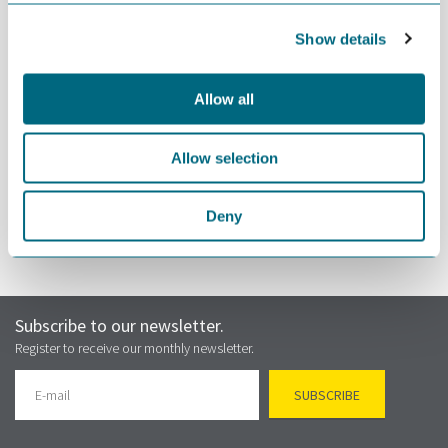
Kalmar Ildstad, direktør i Sokkeldirektoratet
Andreas Svanlund, CCO i Safeclean
Show details
Knut Mjåland, CEO i GCE NODE
Sted:
Stup, Hotel Norge, Kristiansand
Allow all
Invitasjonen er personlig og kan ikke overføres til andre. Kontakt
GCE NODE om du ønsker å legge flere i din organisasjon til
Allow selection
invitasjonslisten.
Deny
Subscribe to our newsletter.
Register to receive our monthly newsletter.