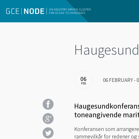
Haugesund
06
06 FEBRUARY - 0
FEB
Haugesundkonferansen 
toneangivende marit
Konferansen som arrangeres 
rammevilkår for rederier og 