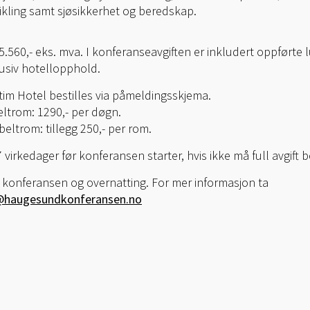
ikling samt sjøsikkerhet og beredskap.
5.560,- eks. mva. I konferanseavgiften er inkludert oppførte 
usiv hotellopphold.
tim Hotel bestilles via påmeldingsskjema.
eltrom: 1290,- per døgn.
eltrom: tillegg 250,- per rom.
 virkedager før konferansen starter, hvis ikke må full avgift b
å konferansen og overnatting. For mer informasjon ta
d@haugesundkonferansen.no