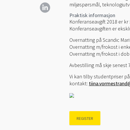
miljøspørsmål, teknologiutv
Praktisk informasjon
Konferanseavgift 2018 er kr 
Konferanseavgiften er ekskl
Overnatting på Scandic Mari
Overnatting m/frokost i enk
Overnatting m/frokost i dobb
Avbestilling må skje senest 7
Vi kan tilby studentpriser p
kontakt:
tiina.vormestran
REGISTER