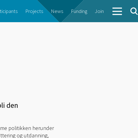
ticipants
Projects
News
Funding
Join
li den
ime politikken herunder
uttering og utdanning,