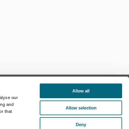
Allow all
alyse our
Follow us on Facebook
ing and
Allow selection
r that
Follow us on LinkedIn
Deny