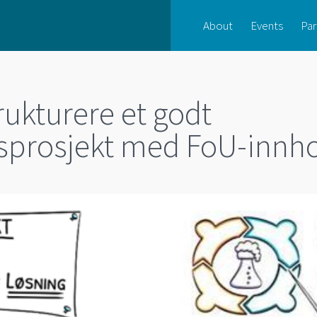
About
Events
Par
ukturere et godt
sprosjekt med FoU-innh