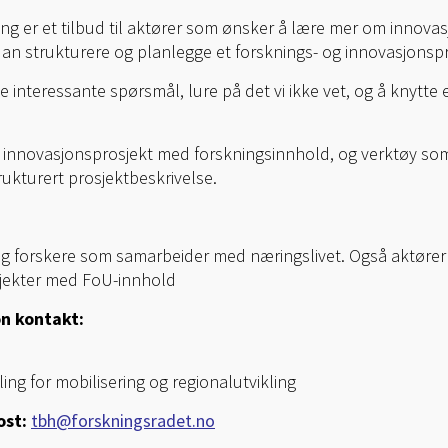
ling er et tilbud til aktører som ønsker å lære mer om innov
an strukturere og planlegge et forsknings- og innovasjonspro
e interessante spørsmål, lure på det vi ikke vet, og å knytte
et innovasjonsprosjekt med forskningsinnhold, og verktøy som 
rukturert prosjektbeskrivelse.
og forskere som samarbeider med næringslivet. Også aktører f
jekter med FoU-innhold
on kontakt:
ing for mobilisering og regionalutvikling
ost:
tbh@forskningsradet.no