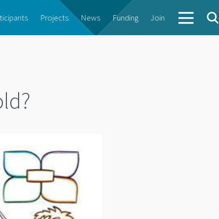
ticipants
Projects
News
Funding
Join
old?