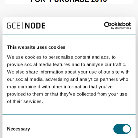
DEL
13
13 JUNE | 13:00 -
JUN
17:00 |
KRISTIANSAND |
OPEN FOR ALL
This website uses cookies
We use cookies to personalise content and ads, to
GCE NODE, i samarbeid med Norsk Industri og
provide social media features and to analyse our traffic.
We also share information about your use of our site with
advokatfirmaet Haavind, inviterer til
our social media, advertising and analytics partners who
innføringskurs i norske innkjøpsbetingelser (NIB)
may combine it with other information that you’ve
2016.
provided to them or that they’ve collected from your use
of their services.
De nye standardkontraktene for leveranser til norsk sokkel ble
tatt i bruk i 2015 og 2016. Det er et uttrykt ønske i
offshoreindustrien at NTK og NF standardene blir brukt i størst
Consent
mulig omfang i industrien for å effektivisere industrien. Et viktig
Necessary
Selection
bidrag til økt anvendelse, er at industrien nå også har fått en