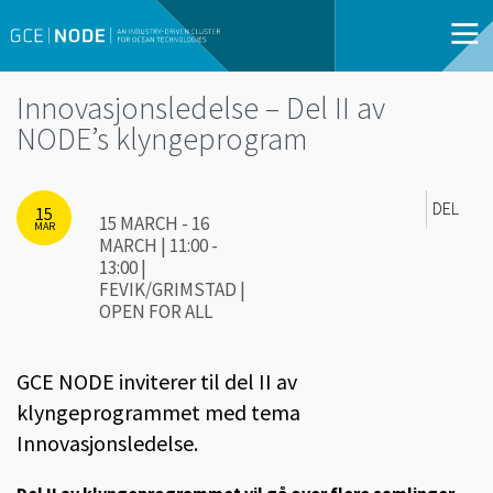
Innovasjonsledelse – Del II av
NODE’s klyngeprogram
DEL
15
15 MARCH - 16
MAR
MARCH | 11:00 -
13:00 |
FEVIK/GRIMSTAD |
OPEN FOR ALL
GCE NODE inviterer til del II av
klyngeprogrammet med tema
Innovasjonsledelse.
Del II av klyngeprogrammet vil gå over flere samlinger,