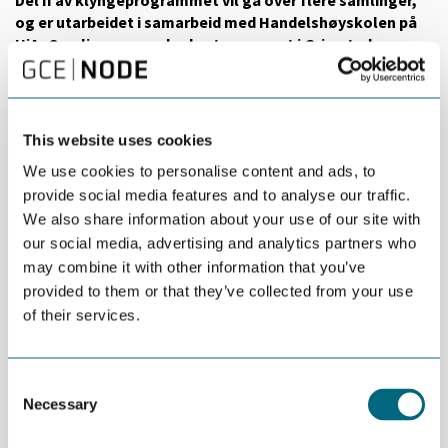
og er utarbeidet i samarbeid med Handelshøyskolen på
UiA. Samlingene er planlagt arrangert i Grimstad,
Tvedestrand, Mandal og Kristiansand
samling 15. – 16. mars, kick off på Strand Hotel Fevik inkl.
felles middag og overnatting, dag 2 på UiA Campus Grimstad
This website uses cookies
Tema for samlingen:
Introduksjon, søkefasen og
We use cookies to personalise content and ads, to
utvelgelsesfasen
provide social media features and to analyse our traffic.
samling er planlagt 6. april i Tvedestrand
We also share information about your use of our site with
Tema for samlingen:
Utviklingsprosessen og
our social media, advertising and analytics partners who
gevinstrealisering
may combine it with other information that you’ve
samling er planlagt 20. april i Mandal
provided to them or that they’ve collected from your use
Tema for samlingen:
Innovasjonsressurser
of their services.
samling er planlagt 12. mai i Kristiansand
Tema for samlingen: Introduksjon til tema for høstens
samling, samt info om valg av tematikk til semesteroppgave
Consent
(for eksamensstudenter)
Necessary
Selection
Det vil bli gjennomgang gruppeoppgaver på samling 2, 3 og 4.