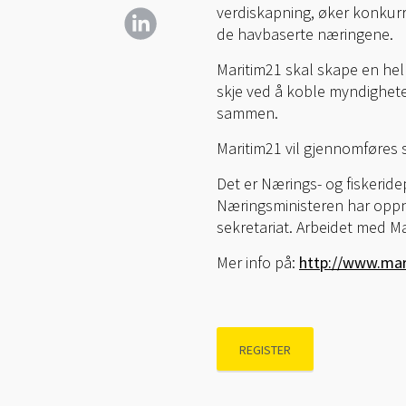
verdiskapning, øker konkurr
de havbaserte næringene.
Maritim21 skal skape en helh
skje ved å koble myndighete
sammen.
Maritim21 vil gjennomføres s
Det er Nærings- og fiskerid
Næringsministeren har oppne
sekretariat. Arbeidet med Ma
Mer info på:
http://www.ma
REGISTER