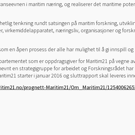
anseevnen i maritim næring, og realiserer det maritime pote
etlig tenkning rundt satsingen på maritim forskning, utvikli
r, virkemiddelapparatet, næringsliv, organisasjoner og fors
om en åpen prosess der alle har mulighet til å gi innspill og 
epartementet som er oppdragsgiver for Maritim21 på vegne av
vnt en strategigruppe for arbeidet og Forskningsrådet har 
ritim21 starter i januar 2016 og sluttrapport skal leveres i
ritim21.no/prognett-Maritim21/Om_Maritim21/1254006265