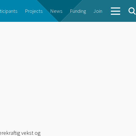
ticipants
Projects
News
Funding
Join
ærekraftig vekst og