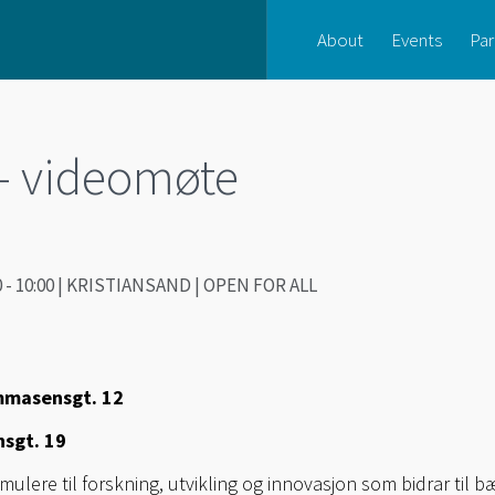
About
Events
Par
– videomøte
0 - 10:00 | KRISTIANSAND | OPEN FOR ALL
mmasensgt. 12
nsgt. 19
mulere til forskning, utvikling og innovasjon som bidrar til b