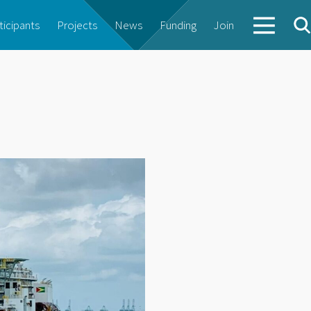
ticipants
Projects
News
Funding
Join