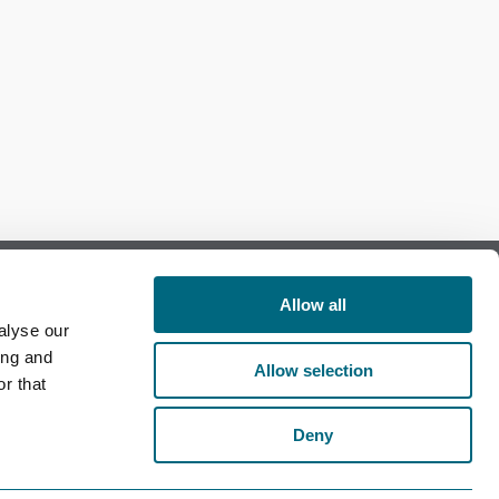
Allow all
alyse our
Follow us on Facebook
ing and
Allow selection
r that
Follow us on LinkedIn
Deny