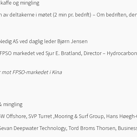
kaffe og mingling
av deltakerne i møtet (2 min pr. bedrift) – Om bedriften, den
edig AS ved daglig leder Bjørn Jensen
SO markedet ved Sjur E. Bratland, Director – Hydrocarbon
r mot FPSO-markedet i Kina
 mingling
W Offshore, SVP Turret ,Mooring & Surf Group, Hans Høegh
 Sevan Deepwater Technology, Tord Broms Thorsen, Busine