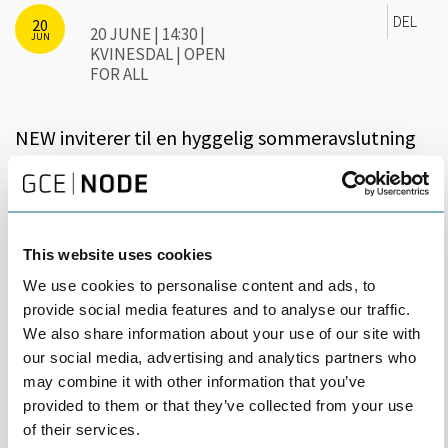
DEL
20
20 JUNE | 14:30 |
JUN
KVINESDAL | OPEN
FOR ALL
NEW inviterer til en hyggelig sommeravslutning
på spektakulære Utsikten Hotell Kvinesdal, med
besøk til Eramets prosessanlegg.
Eramet-anlegget i Kvinesdal produserer 180 000 tonn
This website uses cookies
silikomangan i året ved hjelp av tre moderne smelteovner.
Prosessanlegget i Kvinesdal omtales som «skreddersømverket»
We use cookies to personalise content and ads, to
og utmerker seg som en svært miljøfokusert aktør med et stort
provide social media features and to analyse our traffic.
engasjement i lokalsamfunnet.
We also share information about your use of our site with
our social media, advertising and analytics partners who
Etter besøket hos Eramet samles vi til middag på Utsikten og
may combine it with other information that you’ve
foredrag med hotelldirektør Agnes Berntsen. Agnes har en
provided to them or that they’ve collected from your use
rødglødende kjærlighet til ledelse med menneskelig energi i
sentrum, og forteller karismatisk om lidenskap, vennskap,
of their services.