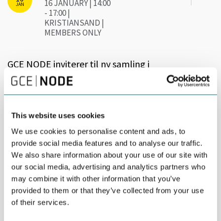
16 JANUARY | 14:00
JAN
- 17:00 |
KRISTIANSAND |
MEMBERS ONLY
GCE NODE inviterer til ny samling i
digitaliseringsforumet!
Temaet denne gang er hvordan vi kan øke verdien av bedrifters
operasjonelle data. Hvilke utfordringer ser vi innen innhenting,
This website uses cookies
prosessering og anvendelse av slike data? Hvordan får vi til
We use cookies to personalise content and ads, to
nødvendig interoperabilitet? Hva med standardisering? Hvordan
skal vi klare å hente ut verdi av dataene?
provide social media features and to analyse our traffic.
We also share information about your use of our site with
Formålet med samlingen er flerfoldig:
our social media, advertising and analytics partners who
Gi en oversikt over digitaliseringskompetanse som
may combine it with other information that you’ve
fins innad hos NODE-bedriftene
provided to them or that they’ve collected from your use
of their services.
Gi eksempel fra noen bedrifter om
digitaliseringsbehov