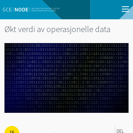
Økt verdi av operasjonelle data
DEL
16