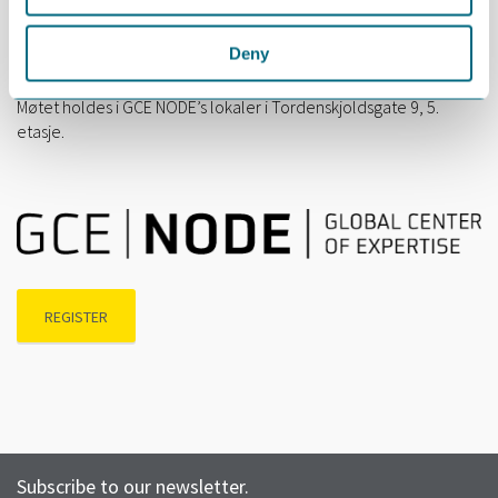
16.00 – 17.00: Pizza og mingling
Deny
Møtet holdes i GCE NODE’s lokaler i Tordenskjoldsgate 9, 5.
etasje.
REGISTER
Subscribe to our newsletter.