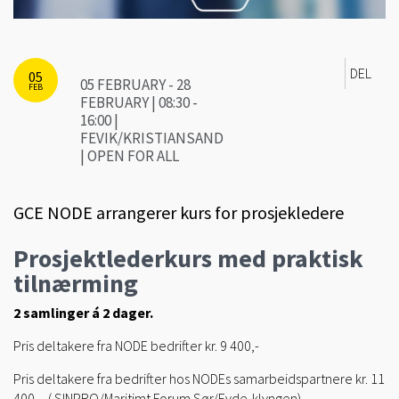
DEL
05
05 FEBRUARY - 28
FEB
FEBRUARY | 08:30 -
16:00 |
FEVIK/KRISTIANSAND
| OPEN FOR ALL
GCE NODE arrangerer kurs for prosjekledere
Prosjektlederkurs
med praktisk
tilnærming
2 samlinger á 2 dager.
Pris deltakere fra NODE bedrifter kr. 9 400,-
Pris deltakere fra bedrifter hos NODEs samarbeidspartnere kr. 11
400,-. ( SINPRO/Maritimt Forum Sør/Eyde-klyngen)