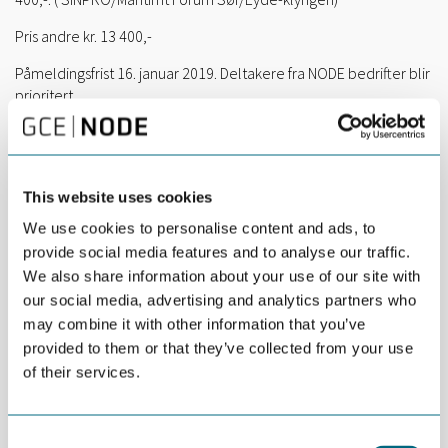
Pris andre kr. 13 400,-
Påmeldingsfrist 16. januar 2019. Deltakere fra NODE bedrifter blir
prioritert
Praktisk info:
Samling 1
This website uses cookies
5.-6. februar 2019 kl. 08:30-16:00 arrangeres på Strand Hotel på
We use cookies to personalise content and ads, to
Fevik.
provide social media features and to analyse our traffic.
Kurspakken inkluderer felles middag 5. februar og overnatting
We also share information about your use of our site with
på hotellet.
our social media, advertising and analytics partners who
may combine it with other information that you’ve
Erfaringsmessig så får vi de beste kursene der kursdeltakerne
blir godt kjent med hverandre i begynnelsen av kurset, derfor
provided to them or that they’ve collected from your use
ønsker vi at alle deltakerne deltar på fellesmiddagen og
of their services.
overnatter.
Samling 2
Consent