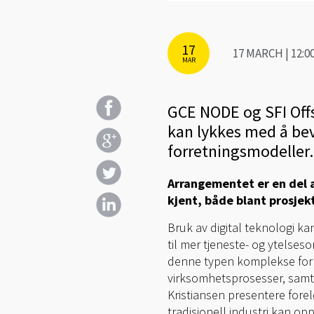
17
17 MARCH | 12:0
MAR
GCE NODE og SFI Offs
kan lykkes med å bev
forretningsmodeller.
Arrangementet er en del a
kjent, både blant prosje
Bruk av digital teknologi k
til mer tjeneste- og ytelses
denne typen komplekse forr
virksomhetsprosesser, samt 
Kristiansen presentere fore
tradisjonell industri kan op