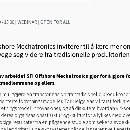
0 - 13:00 | WEBINAR | OPEN FOR ALL
hore Mechatronics inviterer til å lære mer o
ege seg videre fra tradisjonelle produktorien
v arbeidet SFI Offshore Mechatronics gjør for å gjøre f
ktmedlemmene og ellers.
an muliggjøre en transformasjon fra tradisjonelle produktorie
orienterte forretningsmodeller. Tor Helge Aas vil først forkl
etningsmodellinnovasjoner, og så diskutere hvordan virkso
deres organisasjonsstruktur og -kultur for å lykkes med ove
løpige resultater fra en pågående studie som søker å avdekk
pnå legitimitet i sine økosystemer når de lanserer nye tjenest