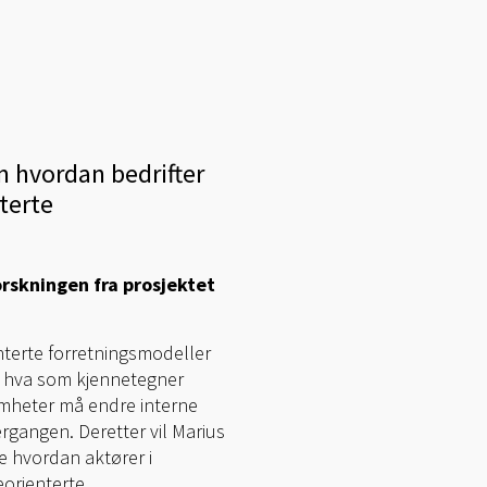
m hvordan bedrifter
terte
orskningen fra prosjektet
nterte forretningsmodeller
are hva som kjennetegner
mheter må endre interne
rgangen. Deretter vil Marius
e hvordan aktører i
eorienterte