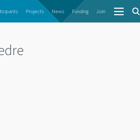
ticipants
Projects
News
Funding
Join
bedre