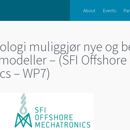
About
Events
Par
nologi muliggjør nye og 
modeller – (SFI Offshore
cs – WP7)