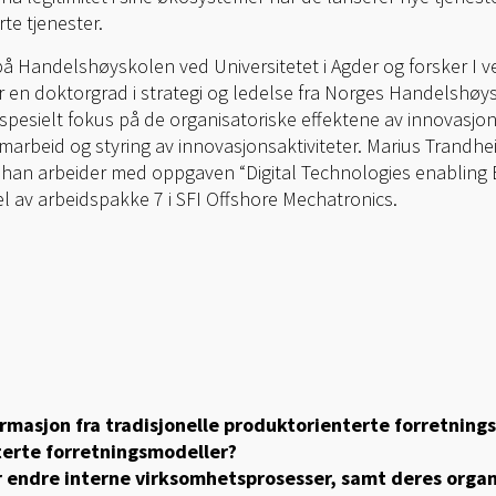
te tjenester.
 på Handelshøyskolen ved Universitetet i Agder og forsker 
 en doktorgrad i strategi og ledelse fra Norges Handelshøy
spesielt fokus på de organisatoriske effektene av innovasjo
marbeid og styring av innovasjonsaktiviteter. Marius Trandhei
og han arbeider med oppgaven “Digital Technologies enablin
l av arbeidspakke 7 i SFI Offshore Mechatronics.
masjon fra tradisjonelle produktorienterte forretnings
terte forretningsmodeller?
endre interne virksomhetsprosesser, samt deres organi