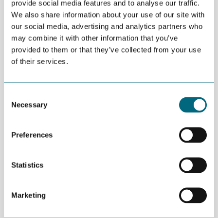
08.00 Frokost, kaffe og registrering
provide social media features and to analyse our traffic.
We also share information about your use of our site with
08.30 Velkomsthilsen
our social media, advertising and analytics partners who
08.35 Ingrid Dahl Hovland – Administrerende direktør i Nye Veier
may combine it with other information that you’ve
Samspill mellom ledelsen og styret
provided to them or that they’ve collected from your use
of their services.
09.00 Roy Mersland – Professor UIA
Styret – en strategisk pådriver for innovasjon og endring.
09.20 Tor Henning Ramfjord – Styre- og næringslivsleder.
Consent
Erfaringer fra innovasjon med utenlandske eiere/styre.
Necessary
Selection
09.40 Lars Erik Torjussen – Administrerende direktør i Noroff
Styrets rolle i forhold til kompetanse- og teknologiutvikling.
Preferences
10.05 KÅRING AV SØRLANDETS STYRELEDER 2017
Utdeling av prisen v/juryleder Helge Hammersbøen.
Statistics
Konferansier er Hanne Nyborg Watts, markedssjef i Grønn
kontakt.
Marketing
PRIS: