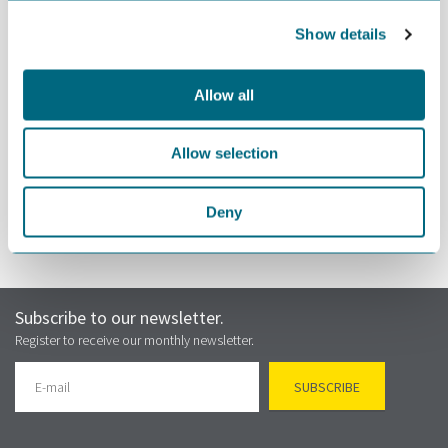
Medlemmer av Næringsforeningen i
Kristiansandsregionen/Kvadraturforeningen: 250,- +mva.
Show details
Ikke-medlemmer: 500,- + mva.
Bindende påmelding.
Allow all
Allow selection
REGISTER
Deny
Subscribe to our newsletter.
Register to receive our monthly newsletter.