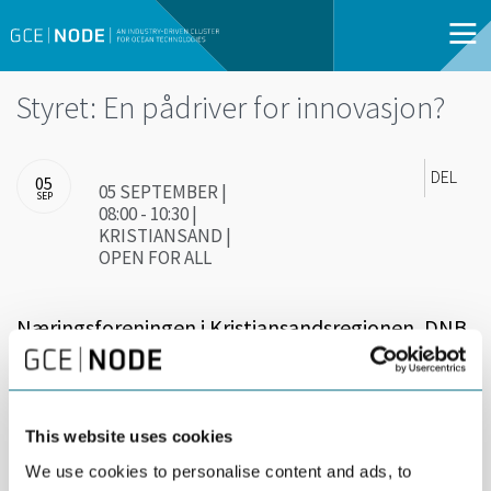
Styret: En pådriver for innovasjon?
DEL
05
05 SEPTEMBER |
SEP
08:00 - 10:30 |
KRISTIANSAND |
OPEN FOR ALL
Næringsforeningen i Kristiansandsregionen, DNB,
07 Media, Deloitte, Kvadraturforeningen,
Hodejeger Åstveit og Fædrelandsvennen inviterer
til Styreløftet 2017 på Clarion Hotel Ernst.
This website uses cookies
Program:
We use cookies to personalise content and ads, to