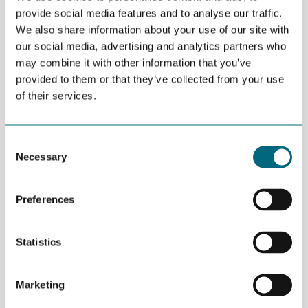
leverandørindustrien. Både operatører og leverandører ser nå
provide social media features and to analyse our traffic.
muligheter i et marked som har fokusert mye på en forbedring i
We also share information about your use of our site with
konkurranseevnen. Den ekstreme fokusen på kostnadsreduksjon
our social media, advertising and analytics partners who
som bransjen har vært igjennom de siste par årene, har gitt norsk
may combine it with other information that you’ve
industri en vesentlig forbedring i konkurransekraft i det globale
provided to them or that they’ve collected from your use
subsea-markedet.
of their services.
Årets konferanse vil ha fokus på fremtidsmulighetene, både på
kort sikt, men også sett i et litt lengre perspektiv. Vi har fått inn
foredragsholdere fra myndigheter, oljeselskaper og
Consent
leverandørindustrien som vil presentere sine vyer for fremtiden
Necessary
Selection
og vi håper dette kan gi grunnlag for en optimistisk holdning i
bransjen til å fortsette sitt arbeide med å skape gode og
effektive løsninger på et konkurransedyktig kostnadsnivå.
Preferences
Årets hovedtemaer:
Statistics
Fremtidens kontrollsystemer og “All electric”
Standardisering
Marketing
Nye løsninger