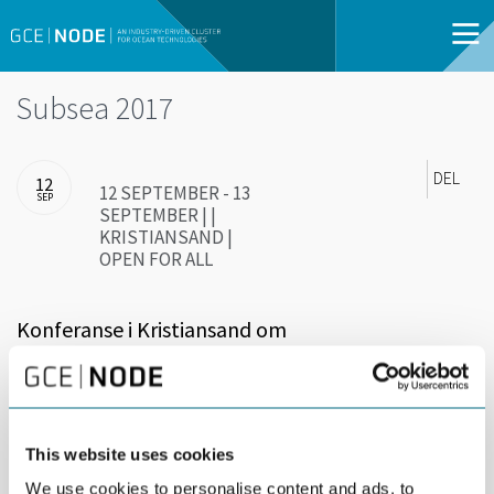
Subsea 2017
DEL
12
12 SEPTEMBER - 13
SEP
SEPTEMBER | |
KRISTIANSAND |
OPEN FOR ALL
Konferanse i Kristiansand om
fremtidsmulighetene i subsea-markedet.
Offshore-bransjen har vært gjennom en tøff periode med lave
oljepriser og en dramatisk reduksjon i både nye prosjekter og
This website uses cookies
vedlikeholdsjobber. Det er nå tegn til at nedgangen har flatet ut
gjennom mer studie- og tilbudsarbeid ute i
We use cookies to personalise content and ads, to