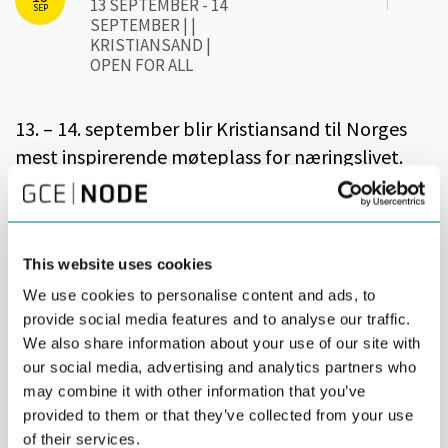
13 SEPTEMBER - 14
SEP
SEPTEMBER | |
KRISTIANSAND |
OPEN FOR ALL
13. – 14. september blir Kristiansand til Norges
mest inspirerende møteplass for næringslivet.
Techpoint 2023 blir tidenes største med nærmere 1000
deltakere fra hele næringslivet, en imponerende lineup
av 60 speakers, 15 arrangementer på 4 lokasjoner.
This website uses cookies
For en opplevelse dette blir. Bli med å gjøre en forskjell.
We use cookies to personalise content and ads, to
Her settes søkelyset på hvordan teknologi bidrar til å
provide social media features and to analyse our traffic.
forme fremtidens virksomheter og en bærekraftig
We also share information about your use of our site with
verden. Nordens mest suksessfulle og fremtidsrettede
our social media, advertising and analytics partners who
ledere, gründere og internasjonale eksperter
may combine it with other information that you’ve
kommer for å dele deres historier og kunnskap under
provided to them or that they’ve collected from your use
Techpoint 2023.
of their services.