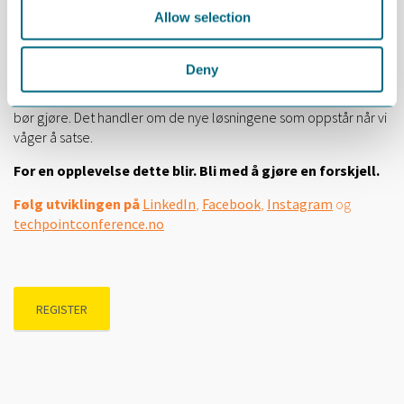
usikkerhet?
Allow selection
Hvordan kan fremvoksende teknologier bidra til å skape
Deny
fremtidens virksomheter og et bærekraftig samfunn i dag? Det
handler ikke lenger om hva teknologien kan gjøre, men hva den
bør gjøre. Det handler om de nye løsningene som oppstår når vi
våger å satse.
For en opplevelse dette blir. Bli med å gjøre en forskjell.
Følg utviklingen på
LinkedIn
,
Facebook
,
Instagram
og
techpointconference.no
REGISTER