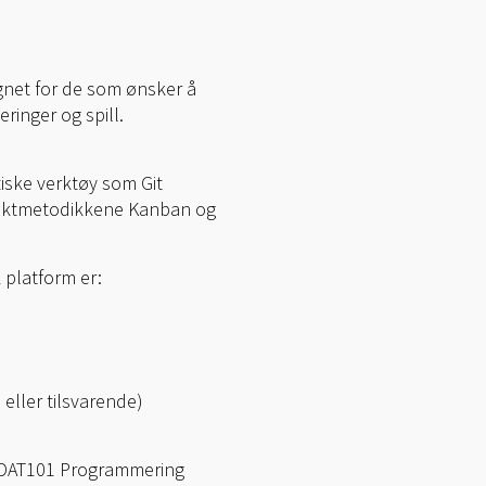
gnet for de som ønsker å
ringer og spill.
tiske verktøy som Git
rosjektmetodikkene Kanban og
 platform er:
eller tilsvarende)
. DAT101 Programmering