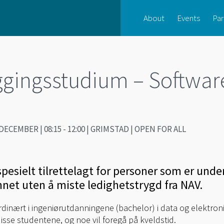
About
Events
Par
ggingsstudium – Software
DECEMBER | 08:15 - 12:00 | GRIMSTAD | OPEN FOR ALL
pesielt tilrettelagt for personer som er under
mnet uten å miste ledighetstrygd fra NAV.
rdinært i ingeniørutdanningene (bachelor) i data og elektroni
se studentene, og noe vil foregå på kveldstid.