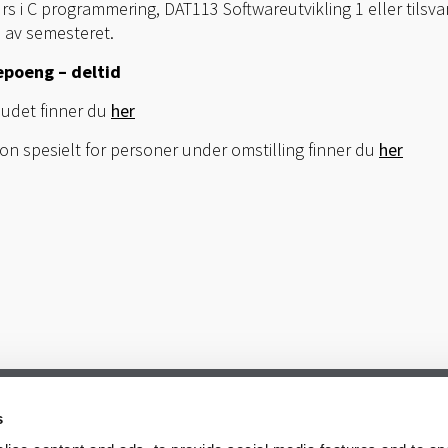
 i C programmering, DAT113 Softwareutvikling 1 eller tilsva
n av semesteret.
iepoeng – deltid
lbudet finner du
her
on spesielt for personer under omstilling finner du
her
s