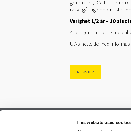
grunnkurs, DAT111 Grunnkurs
raskt gått igjennom i starte
Varighet 1/2 år – 10 stud
Ytterligere info om studieti
UiA’s nettside med informasj
REGISTER
Subscribe to our newsletter.
This website uses cookie
Register to receive our monthly newsletter.