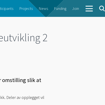
ticipants
Projects
News
Funding
Join
utvikling 2
 omstilling slik at
kk. Deler av opplegget vil