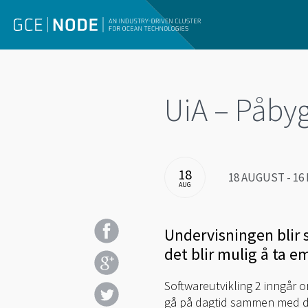
UiA – Påby
18
18 AUGUST - 16 
AUG
Undervisningen blir s
det blir mulig å ta e
Softwareutvikling 2 inngår o
gå på dagtid sammen med dis