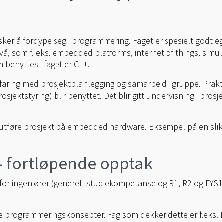
er å fordype seg i programmering. Faget er spesielt godt e
vå, som f. eks. embedded platforms, internet of things, simule
benyttes i faget er C++.
erfaring med prosjektplanlegging og samarbeid i gruppe. Prak
prosjektstyring) blir benyttet. Det blir gitt undervisning i p
l å utføre prosjekt på embedded hardware. Eksempel på en slik
– fortløpende opptak
r ingeniører (generell studiekompetanse og R1, R2 og FYS1 
e programmeringskonsepter. Fag som dekker dette er f.eks