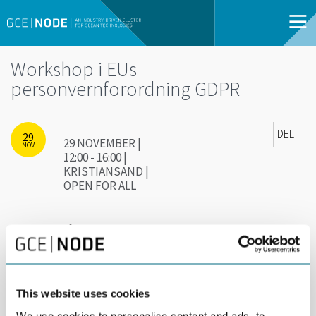
Workshop i EUs
personvernforordning GDPR
DEL
29
29 NOVEMBER |
NOV
12:00 - 16:00 |
KRISTIANSAND |
OPEN FOR ALL
Bli med på workshop i EUs personvernforrodning
som trer i kraft i Norge i mai 2018.
GDPR (General Data Protection Regulation) Workshop.
This website uses cookies
Den nye personvernforordningen stiller strenge krav til de som
We use cookies to personalise content and ads, to