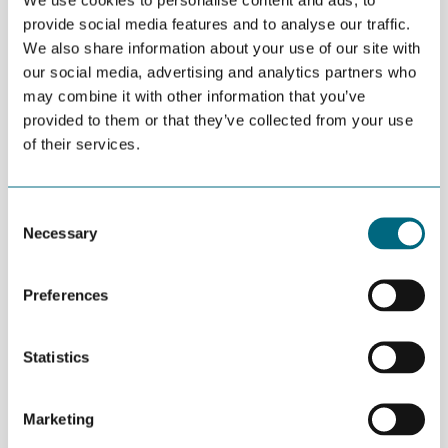
lagrer og behandler personopplysninger og bøter kan ilegges
provide social media features and to analyse our traffic.
for virksomheter som ikke oppfyller kravene.
We also share information about your use of our site with
Hva er egentlig den nye personvernlovgivning?
our social media, advertising and analytics partners who
may combine it with other information that you’ve
Hva er nytt og hva betyr reglene for virksomheten
provided to them or that they’ve collected from your use
din?
of their services.
Vi ser på dette fra en bedrifts ståsted. Deltakerne vil få en
oversikt over de viktigste endringene som bedrifter må
Consent
etterleve. Det blir flere muligheter for diskusjon av praktiske
Necessary
Selection
problemstillinger.
Workshopen er et samarbeid mellom
GCE NODE
,
Egde
Preferences
Consulting
,
Advokatfirmaet Kjær
og
Evry
og arrangeres i
GCE NODE sine lokaler med adresse Tordenskjoldsgate 9, 5.
etasje.
Statistics
Program:
11:45-12:00 Registrering av deltakere
Marketing