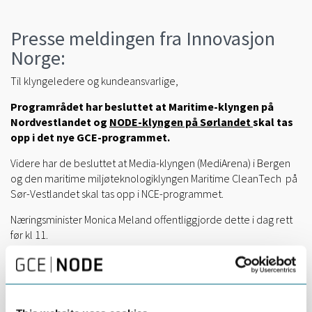
Presse meldingen fra Innovasjon
Norge:
Til klyngeledere og kundeansvarlige,
Programrådet har besluttet at Maritime-klyngen på
Nordvestlandet og
NODE-klyngen på Sørlandet
skal tas
opp i det nye GCE-programmet.
Videre har de besluttet at Media-klyngen (MediArena) i Bergen
og den maritime miljøteknologiklyngen Maritime CleanTech på
Sør-Vestlandet skal tas opp i NCE-programmet.
Næringsminister Monica Meland offentliggjorde dette i dag rett
før kl 11.
Til grunn for beslutningen ligger en omfattende prosess. Et
ekspertpanel har vurdert 8 søknader til GCE-, 7 til NCE- og 18 til
Arena-programmet.