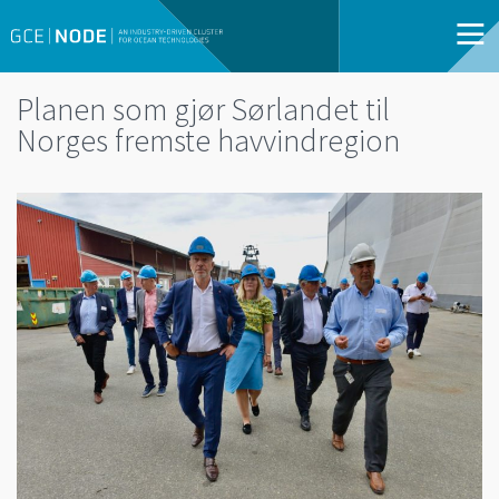
Planen som gjør Sørlandet til
Norges fremste havvindregion