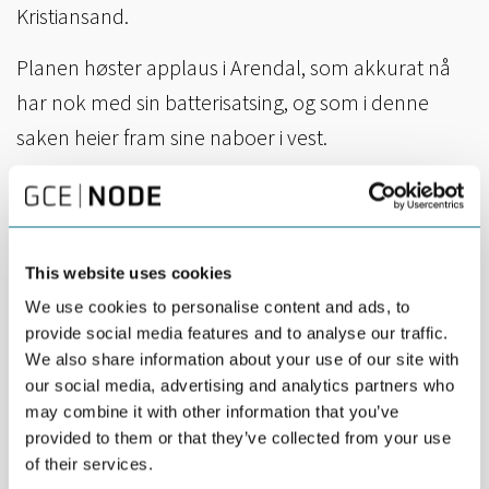
Kristiansand.
Planen høster applaus i Arendal, som akkurat nå
har nok med sin batterisatsing, og som i denne
saken heier fram sine naboer i vest.
Det er allerede bevilget millionbeløp til satsingen
fra fylkeskommunen og en rekke kommuner, samt
offentlige støttespillere som Sørlandets
This website uses cookies
kompetansefond og Aust-Agder utviklings- og
We use cookies to personalise content and ads, to
kompetansefond.
provide social media features and to analyse our traffic.
We also share information about your use of our site with
Under energimessen ONS i Stavanger ble den
our social media, advertising and analytics partners who
første avtalen mellom sørlandske bedrifter og
may combine it with other information that you’ve
provided to them or that they’ve collected from your use
mulige utbyggere av havvind i Norge signert. Siden
of their services.
er det signert flere avtaler med norske og