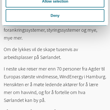
Allow selection
innen olje og gass, har på kort tid tatt sterke
posisjoner innen flytende havvind og leverer
Deny
teknologi og kompetanse for flytere,
forankringssystemer, styringssystemer og mye,
mye mer.
Om de lykkes vil de skape tusenvis av
arbeidsplasser på Sørlandet.
I neste uke reiser mer enn 70 personer fra Agder til
Europas største vindmesse, WindEnergy i Hamburg.
Hensikten er å møte ledende aktører for å lære
mer om havvind, og for å fortelle om hva
Sørlandet kan by på.